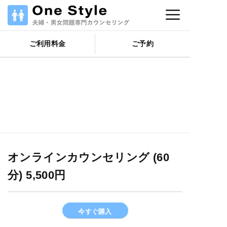
コ
メ
ン
テ
ニ
ご利用料金
ご予約
ン
ツ
ュ
へ
ス
キ
ー
ッ
プ
オンラインカウンセリング (60
分) 5,500円
今すぐ購入