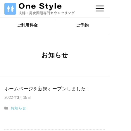
コ
メ
ン
テ
ニ
ご利用料金
ご予約
ン
ツ
ュ
へ
ス
お知らせ
キ
ー
ッ
プ
ホームページを新規オープンしました！
2022年3月15日
カ
お知らせ
テ
ゴ
リ
ー